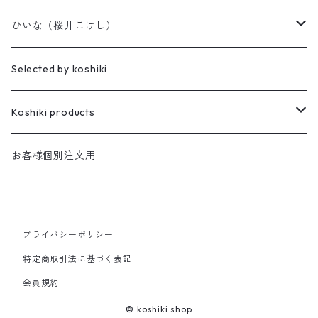
天神様
ひいな（桜井こけし）
櫻井家の伝統こけし
昭寛作
Selected by koshiki
華雅
櫻井家の鳴子こけし
親王飾り
Koshiki products
座雛
櫻井家の創作こけし
貴心松華
本
お客様個別注文用
珠姫
親王飾り
Reflections
花みずき
バッグ
華珠
プライバシーポリシー
親王飾り〔道具付き〕
Hagoromo
段飾り
季節人形・飾り
花つむぎ
手ぬぐい
特定商取引法に基づく表記
昭二型
五人飾り
Kaguya
親王飾りセット
親王飾り〔道具付き〕
会員規約
木地人形
花がさね
食べもの
© koshiki shop