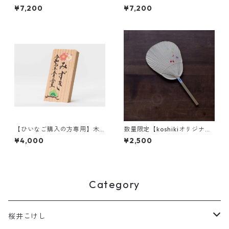
ト帽a-8
ト帽c-2
¥7,200
¥7,200
【ひいなご購入の方専用】木
数量限定【koshikiオリジナ
札 名前・描彩入り
ル】うちわ(小) -蝶a-
¥4,000
¥2,500
Category
桜井こけし