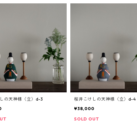
しの天神様〈立〉d-3
桜井こけしの天神様〈立〉d-4
0
¥38,000
OUT
SOLD OUT