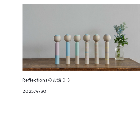
親王飾り〔道具付き〕
Hagoromo
段飾り
季節人形・飾り
花つむぎ
手ぬぐい
昭二型
五人飾り
Kaguya
親王飾りセット
親王飾り〔道具付き〕
木地人形
花がさね
食べもの
Sakura
道具セット
小さいこけし
花つつみ
うちわ
Kaede
段飾り
木地だるま
花シリーズ
waon
親王飾り〔道具付き〕
松花
木札
Reflectionsのお話０３
2025/4/30
花円
道具セット
初花
お手入れセット