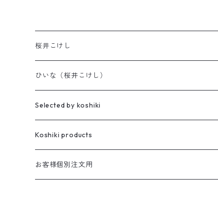
桜井こけし
天神様
ひいな（桜井こけし）
櫻井家の伝統こけし
昭寛作
Selected by koshiki
華雅
櫻井家の鳴子こけし
親王飾り
Koshiki products
座雛
櫻井家の創作こけし
貴心松華
本
お客様個別注文用
珠姫
親王飾り
Reflections
花みずき
バッグ
華珠