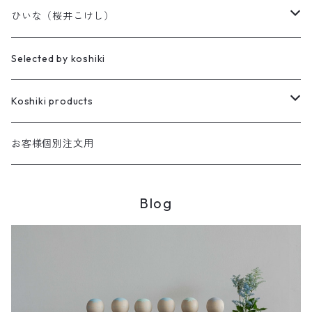
天神様
ひいな（桜井こけし）
櫻井家の伝統こけし
昭寛作
Selected by koshiki
華雅
櫻井家の鳴子こけし
親王飾り
Koshiki products
座雛
櫻井家の創作こけし
貴心松華
本
お客様個別注文用
珠姫
親王飾り
Reflections
花みずき
バッグ
Blog
華珠
親王飾り〔道具付き〕
Hagoromo
段飾り
季節人形・飾り
花つむぎ
手ぬぐい
昭二型
五人飾り
Kaguya
親王飾りセット
親王飾り〔道具付き〕
木地人形
花がさね
食べもの
Sakura
道具セット