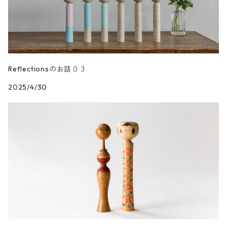
小さいこけし
花つつみ
うちわ
Kaede
段飾り
木地だるま
花シリーズ
waon
親王飾り〔道具付き〕
松花
木札
Reflectionsのお話０３
2025/4/30
花円
道具セット
初花
お手入れセット