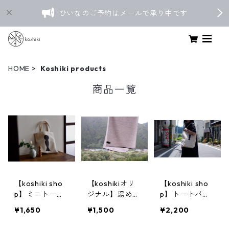
ひいなのご予約はメールで承り中です
HOME
Koshiki products
商品一覧
【koshiki sho
【koshikiオリ
【koshiki sho
p】ミニトート
ジナル】湯めぐ
p】トートバッ
バッグ 地蔵型
りタオル
グ 地蔵型
¥1,650
¥1,500
¥2,200