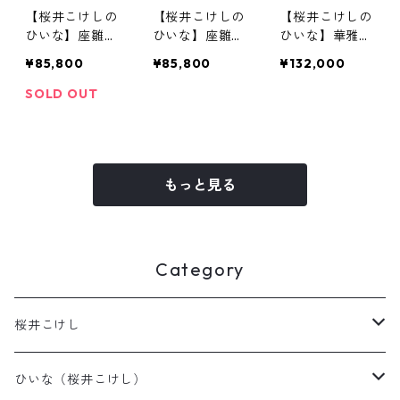
【桜井こけしの
【桜井こけしの
【桜井こけしの
ひいな】座雛
ひいな】座雛
ひいな】華雅
松竹梅模様
こけし模様
〔限定色〕
¥85,800
¥85,800
¥132,000
SOLD OUT
もっと見る
Category
桜井こけし
天神様
ひいな（桜井こけし）