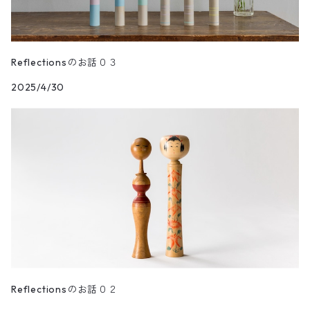
Kaede
段飾り
木地だるま
花シリーズ
waon
親王飾り〔道具付き〕
松花
木札
Reflectionsのお話０３
2025/4/30
花円
道具セット
初花
お手入れセット
Reflectionsのお話０２