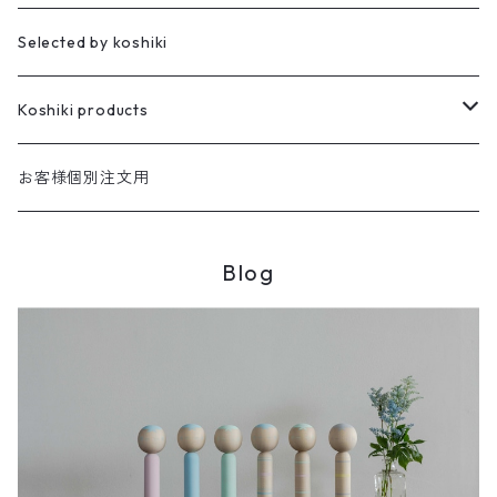
櫻井家の伝統こけし
昭寛作
Selected by koshiki
華雅
櫻井家の鳴子こけし
親王飾り
Koshiki products
座雛
櫻井家の創作こけし
貴心松華
本
お客様個別注文用
珠姫
親王飾り
Reflections
花みずき
バッグ
Blog
華珠
親王飾り〔道具付き〕
Hagoromo
段飾り
季節人形・飾り
花つむぎ
手ぬぐい
昭二型
五人飾り
Kaguya
親王飾りセット
親王飾り〔道具付き〕
木地人形
花がさね
食べもの
Sakura
道具セット
小さいこけし
花つつみ
うちわ