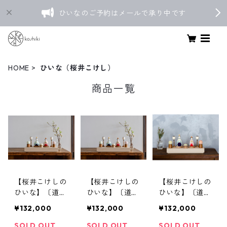
ひいなのご予約はメールで承り中です
HOME
ひいな（桜井こけし）
商品一覧
【桜井こけしの
【桜井こけしの
【桜井こけしの
ひいな】〔道具
ひいな】〔道具
ひいな】〔道具
セット〕貴心松
セット〕貴心松
セット〕貴心松
¥132,000
¥132,000
¥132,000
華〈座雛〉松竹
華〈座雛〉こけ
華〈立雛〉松竹
梅模様
し模様
梅模様
SOLD OUT
SOLD OUT
SOLD OUT