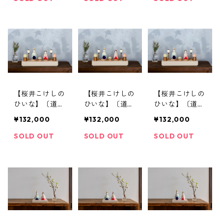
【桜井こけしの
【桜井こけしの
【桜井こけしの
ひいな】〔道具
ひいな】〔道具
ひいな】〔道具
セット〕貴心松
セット〕貴心松
セット〕貴心松
¥132,000
¥132,000
¥132,000
華〈立雛〉こけ
華〈立雛(裾
華〈立雛(裾
し模様
広)〉松竹梅模
広)〉こけし模
SOLD OUT
SOLD OUT
SOLD OUT
様
様