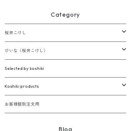
Category
桜井こけし
天神様
ひいな（桜井こけし）
櫻井家の伝統こけし
昭寛作
Selected by koshiki
華雅
櫻井家の鳴子こけし
親王飾り
Koshiki products
座雛
櫻井家の創作こけし
貴心松華
本
お客様個別注文用
珠姫
親王飾り
Reflections
花みずき
バッグ
Blog