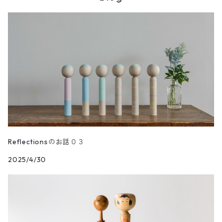
華珠
親王飾り〔道具付き〕
Hagoromo
段飾り
季節人形・飾り
花つむぎ
手ぬぐい
昭二型
五人飾り
Kaguya
親王飾りセット
親王飾り〔道具付き〕
木地人形
花がさね
食べもの
Sakura
道具セット
小さいこけし
花つつみ
うちわ
Kaede
段飾り
木地だるま
花シリーズ
waon
親王飾り〔道具付き〕
松花
木札
Reflectionsのお話０３
2025/4/30
花円
道具セット
初花
お手入れセット