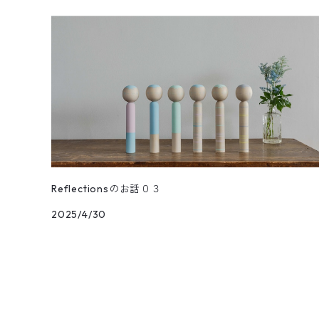
華珠
親王飾り〔道具付き〕
Hagoromo
段飾り
季節人形・飾り
花つむぎ
手ぬぐい
昭二型
五人飾り
Kaguya
親王飾りセット
親王飾り〔道具付き〕
木地人形
花がさね
食べもの
Sakura
道具セット
小さいこけし
花つつみ
うちわ
Kaede
段飾り
木地だるま
花シリーズ
waon
親王飾り〔道具付き〕
松花
木札
Reflectionsのお話０３
2025/4/30
花円
道具セット
初花
お手入れセット