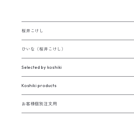
桜井こけし
天神様
ひいな（桜井こけし）
櫻井家の伝統こけし
昭寛作
Selected by koshiki
華雅
櫻井家の鳴子こけし
親王飾り
Koshiki products
座雛
櫻井家の創作こけし
貴心松華
本
お客様個別注文用
珠姫
親王飾り
Reflections
花みずき
バッグ