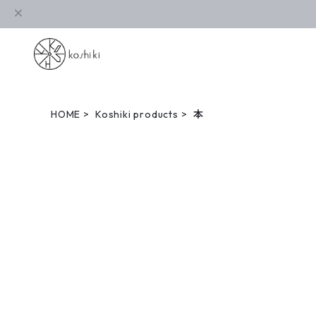
HOME
Koshiki products
本