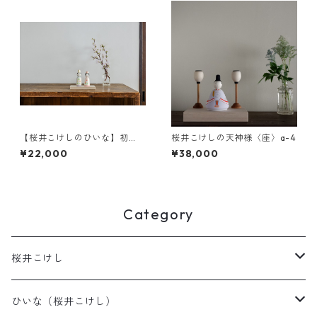
【桜井こけしのひいな】初
桜井こけしの天神様〈座〉a-4
花
¥22,000
¥38,000
Category
桜井こけし
天神様
ひいな（桜井こけし）