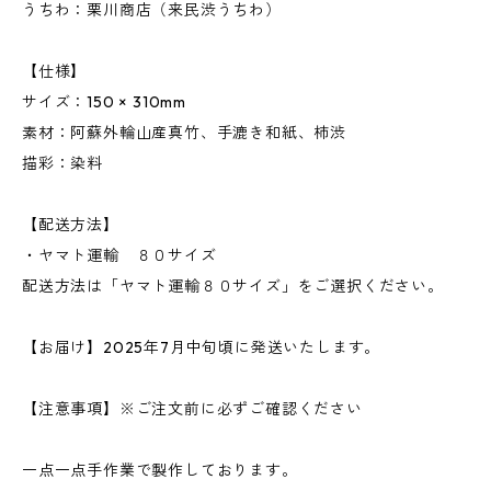
うちわ：栗川商店（来民渋うちわ）
【仕様】
サイズ：150 × 310mm
素材：阿蘇外輪山産真竹、手漉き和紙、柿渋
描彩：染料
【配送方法】
・ヤマト運輸 ８０サイズ
配送方法は「ヤマト運輸８０サイズ」をご選択ください。
【お届け】2025年7月中旬頃に発送いたします。
【注意事項】※ご注文前に必ずご確認ください
一点一点手作業で製作しております。