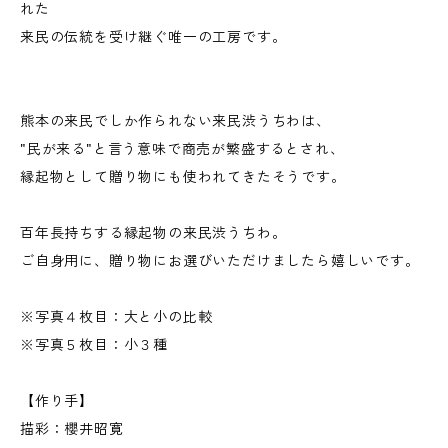
れた
来民の伝統を受け継ぐ唯一の工房です。
熊本の来民でしか作られない来民渋うちわは、
"民が来る"と言う意味で商売が繁盛するとされ、
縁起物として贈り物にも使われてきたそうです。
百年長持ちする縁起物の来民渋うちわ。
ご自身用に、贈り物にお選びいただけましたら嬉しいです。
※写真４枚目：大と小の比較
※写真５枚目：小３種
【作り手】
描彩：櫻井昭寛