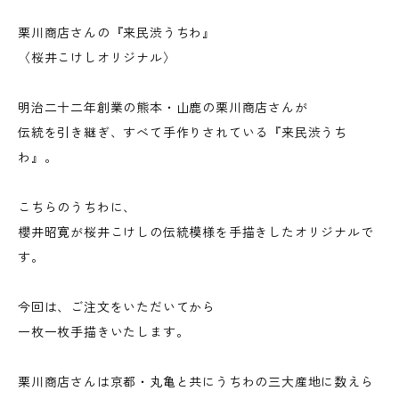
栗川商店さんの『来民渋うちわ』
〈桜井こけしオリジナル〉
明治二十二年創業の熊本・山鹿の栗川商店さんが
伝統を引き継ぎ、すべて手作りされている『来民渋うち
わ』。
こちらのうちわに、
櫻井昭寛が桜井こけしの伝統模様を手描きしたオリジナルで
す。
今回は、ご注文をいただいてから
一枚一枚手描きいたします。
栗川商店さんは京都・丸亀と共にうちわの三大産地に数えら