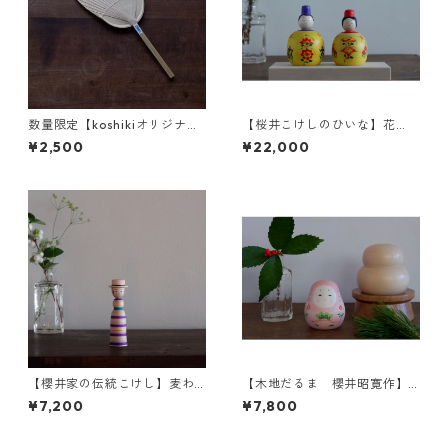
数量限定【koshikiオリジナ
【桜井こけしのひいな】花
ル】うちわ(小) -蝶a-
円 こけし模様 2-c
¥2,500
¥22,000
【櫻井家の伝統こけし】麦わ
【木地だるま 櫻井昭寛作】
ら カンカン帽a-3〈イタヤカ
姫だるま 二筆目 b-2
¥7,200
¥7,800
エデ〉