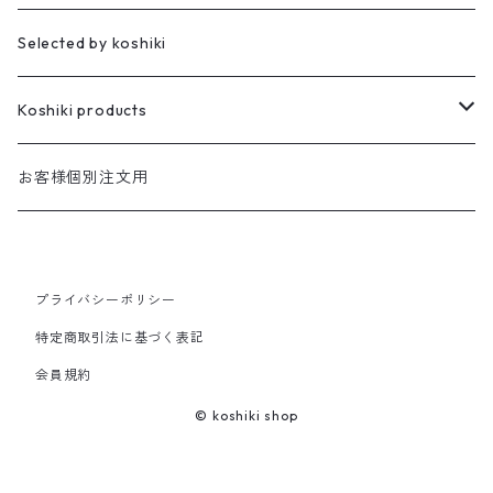
櫻井家の伝統こけし
昭寛作
Selected by koshiki
華雅
櫻井家の鳴子こけし
親王飾り
Koshiki products
座雛
櫻井家の創作こけし
貴心松華
本
お客様個別注文用
珠姫
親王飾り
Reflections
花みずき
バッグ
華珠
プライバシーポリシー
親王飾り〔道具付き〕
Hagoromo
段飾り
季節人形・飾り
花つむぎ
手ぬぐい
特定商取引法に基づく表記
昭二型
五人飾り
Kaguya
親王飾りセット
親王飾り〔道具付き〕
会員規約
木地人形
花がさね
食べもの
© koshiki shop
Sakura
道具セット
小さいこけし
花つつみ
うちわ