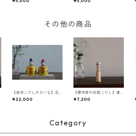
¥5,000
¥5,000
その他の商品
【桜井こけしのひいな】花
【櫻井家の伝統こけし】麦
円 こけし模様 2-b
わら カンカン帽a-4〈イタ
¥22,000
¥7,200
ヤカエデ〉
Category