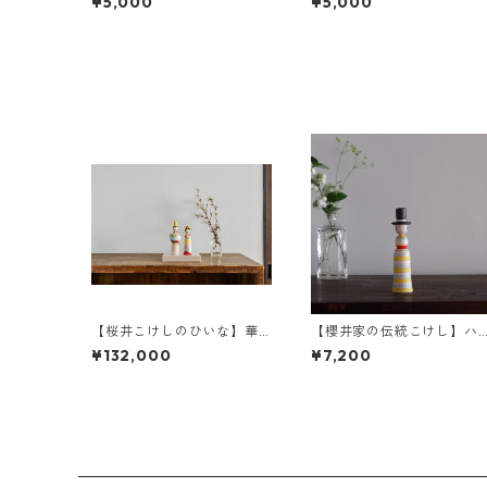
¥5,000
¥5,000
【桜井こけしのひいな】華
【櫻井家の伝統こけし】ハ
雅
ット帽a-4
¥132,000
¥7,200