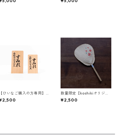
¥5,000
¥5,000
【ひいなご購入の方専用】
数量限定【koshikiオリジナ
木札 名前のみ
ル】うちわ(小) -楓-
¥2,500
¥2,500