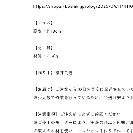
https://shop.n-koshiki.jp/blog/2025/04/11/1111
【サイズ】
高さ：約18cm
【材 質】
材質：ミズキ
【作り手】櫻井尚道
【お届け】ご注文から10日を目安に発送させてい
※少人数で作業を行っているため、発送目安より
【注意事項】ご注文前に必ずご確認ください
※ご使用のモニターにより、実際の商品と色味が
※東北の木材を使い、一つひとつ手作りで作って