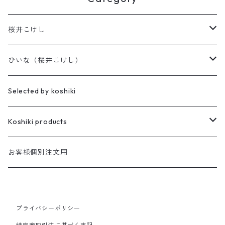
桜井こけし
天神様
ひいな（桜井こけし）
櫻井家の伝統こけし
昭寛作
Selected by koshiki
華雅
櫻井家の鳴子こけし
親王飾り
Koshiki products
座雛
櫻井家の創作こけし
貴心松華
本
お客様個別注文用
珠姫
親王飾り
Reflections
花みずき
バッグ
華珠
プライバシーポリシー
親王飾り〔道具付き〕
Hagoromo
段飾り
季節人形・飾り
花つむぎ
手ぬぐい