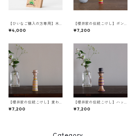
【ひいなご購入の方専用】木
【櫻井家の伝統こけし】ボン
札 名前・描彩入り
ボンニット帽 8-a〈イタヤカ
¥4,000
¥7,200
エデ〉
【櫻井家の伝統こけし】麦わ
【櫻井家の伝統こけし】ハッ
ら カンカン帽a-4〈イタヤカ
ト帽c-2
¥7,200
¥7,200
エデ〉
Category