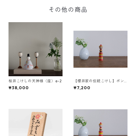
その他の商品
桜井こけしの天神様〈座〉a-2
【櫻井家の伝統こけし】ボン
ボンニット帽 8-e〈山桜〉
¥38,000
¥7,200