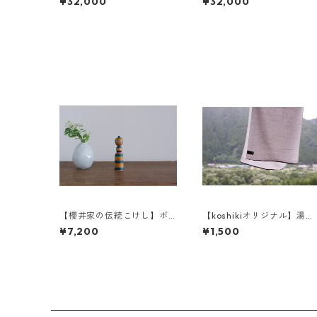
¥32,000
¥32,000
【櫻井家の伝統こけし】ボ
【koshikiオリジナル】湯め
ンボンニット帽 8-f〈山
ぐりタオル
¥7,200
¥1,500
桜〉