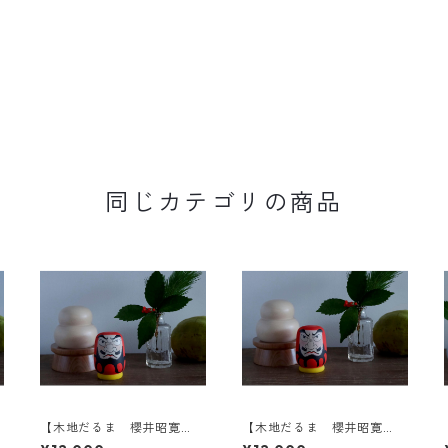
同じカテゴリの商品
【木地だるま 櫻井昭寛
【木地だるま 櫻井昭寛
作】 昭二型 黄色土
作】 昭二型 黄色土