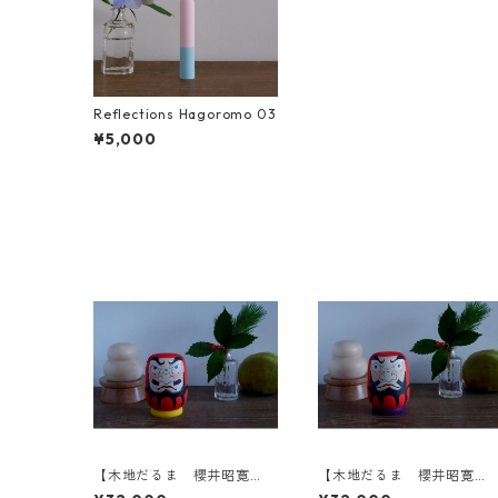
Reflections Hagoromo 03
¥5,000
【木地だるま 櫻井昭寛
【木地だるま 櫻井昭寛
作】 昭二型 黄色土台 A
作】 昭二型 紫土台 B