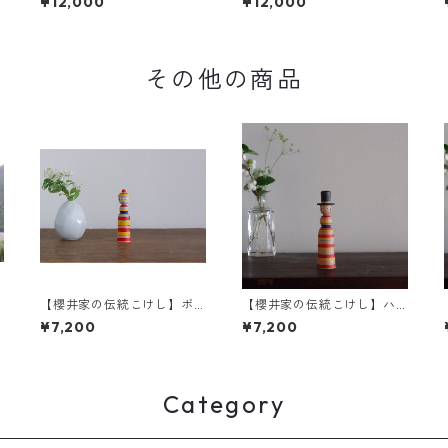
¥12,000
¥12,000
台 1-a
台 1-b
その他の商品
【櫻井家の伝統こけし】ボ
【櫻井家の伝統こけし】ハ
ンボンニット帽 8-a〈イタ
ット帽a-5
¥7,200
¥7,200
ヤカエデ〉
Category