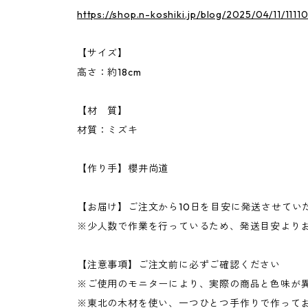
https://shop.n-koshiki.jp/blog/2025/04/11/1111
【サイズ】
高さ：約18cm
【材 質】
材質：ミズキ
【作り手】櫻井尚道
【お届け】ご注文から10日を目安に発送させてい
※少人数で作業を行っているため、発送目安より
【注意事項】ご注文前に必ずご確認ください
※ご使用のモニターにより、実際の商品と色味が
※東北の木材を使い、一つひとつ手作りで作って