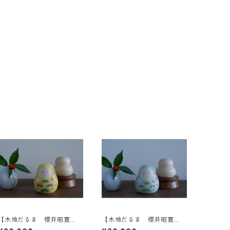
【木地だるま 櫻井昭寛
【木地だるま 櫻井昭寛
作】姫だるま 一筆目 A-2
作】姫だるま 二筆目 B-3