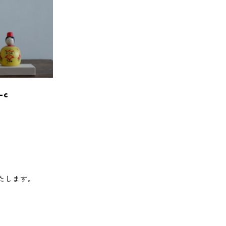
-c
たします。