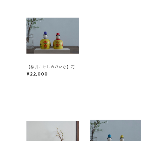
【桜井こけしのひいな】花
円 こけし模様 2-c
¥22,000