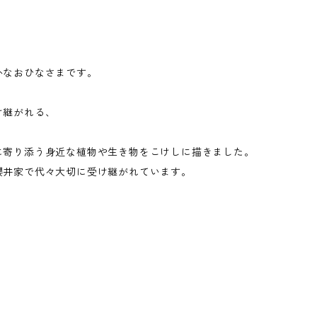
かなおひなさまです。
け継がれる、
に寄り添う身近な植物や生き物をこけしに描きました。
櫻井家で代々大切に受け継がれています。