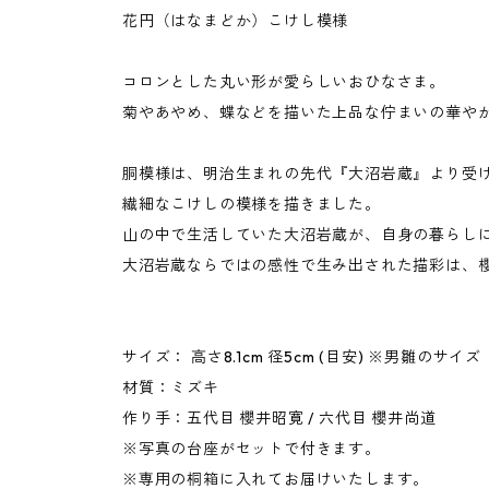
花円（はなまどか）こけし模様
コロンとした丸い形が愛らしいおひなさま。
菊やあやめ、蝶などを描いた上品な佇まいの華や
胴模様は、明治生まれの先代『大沼岩蔵』より受
繊細なこけしの模様を描きました。
山の中で生活していた大沼岩蔵が、自身の暮らし
大沼岩蔵ならではの感性で生み出された描彩は、
サイズ： 高さ8.1cm 径5cm (目安) ※男雛のサイズ
材質：ミズキ
作り手：五代目 櫻井昭寛 / 六代目 櫻井尚道
※写真の台座がセットで付きます。
※専用の桐箱に入れてお届けいたします。