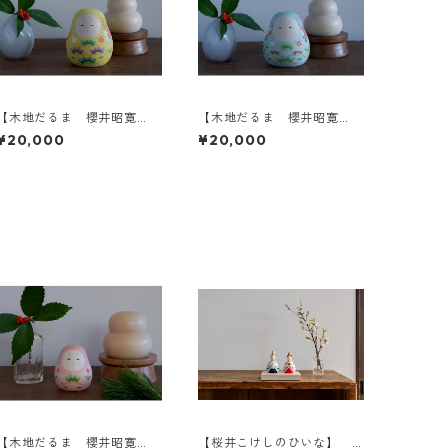
【木地だるま 櫻井昭寛
【木地だるま 櫻井昭寛
作】姫だるま 一筆目 A-2
作】姫だるま 二筆目 B-3
¥20,000
¥20,000
【木地だるま 櫻井昭寛
【桜井こけしのひいな】