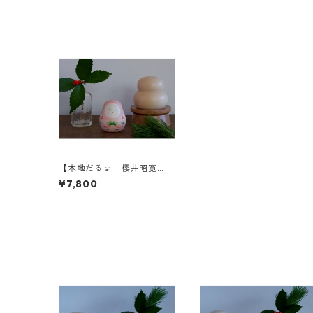
【木地だるま 櫻井昭寛
作】姫だるま 二筆目 b-2
¥7,800