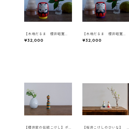
【木地だるま 櫻井昭寛
【木地だるま 櫻井昭寛
作】 昭二型 黄色土台 A
作】 昭二型 紫土台 B
¥32,000
¥32,000
【櫻井家の伝統こけし】ボ
【桜井こけしのひいな】