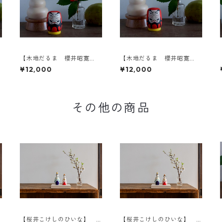
【木地だるま 櫻井昭寛
【木地だるま 櫻井昭寛
作】 昭二型 黄色土
作】 昭二型 黄色土
¥12,000
¥12,000
台 1-a
台 1-b
その他の商品
【桜井こけしのひいな】
【桜井こけしのひいな】