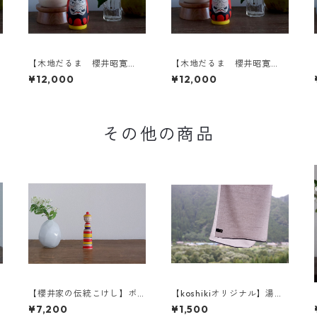
【木地だるま 櫻井昭寛
【木地だるま 櫻井昭寛
作】 昭二型 黄色土
作】 昭二型 黄色土
¥12,000
¥12,000
台 1-a
台 1-b
その他の商品
【櫻井家の伝統こけし】ボ
【koshikiオリジナル】湯め
ンボンニット帽 8-a〈イタ
ぐりタオル
¥7,200
¥1,500
ヤカエデ〉