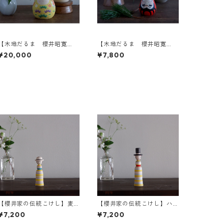
【木地だるま 櫻井昭寛
【木地だるま 櫻井昭寛
作】姫だるま 一筆目 A-2
作】だるま A-2
¥20,000
¥7,800
【櫻井家の伝統こけし】麦
【櫻井家の伝統こけし】ハ
わら帽子a-5〈アオハダ〉
ット帽a-4
¥7,200
¥7,200