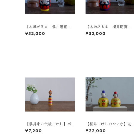
【木地だるま 櫻井昭寛
【木地だるま 櫻井昭寛
作】 昭二型 黄色土台 A
作】 昭二型 紫土台 B
¥32,000
¥32,000
【櫻井家の伝統こけし】ボ
【桜井こけしのひいな】花
ンボンニット帽 8-h〈山
円 こけし模様 2-c
¥7,200
¥22,000
桜〉