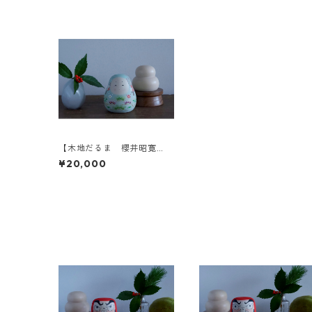
【木地だるま 櫻井昭寛
作】姫だるま 二筆目 B-3
¥20,000