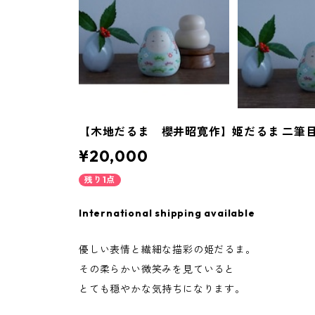
【木地だるま 櫻井昭寛作】姫だるま 二筆目 
¥20,000
残り1点
International shipping available
優しい表情と繊細な描彩の姫だるま。
その柔らかい微笑みを見ていると
とても穏やかな気持ちになります。