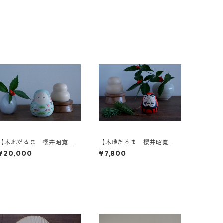
【木地だるま 櫻井昭寛
【木地だるま 櫻井昭寛
作】姫だるま 二筆目 B-3
作】だるま A-2
¥20,000
¥7,800