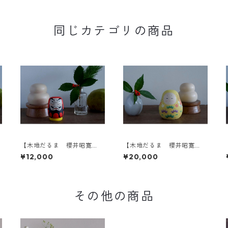
同じカテゴリの商品
【木地だるま 櫻井昭寛
【木地だるま 櫻井昭寛
作】 昭二型 黄色土
作】姫だるま 一筆目 A-2
¥12,000
¥20,000
台 1-a
その他の商品