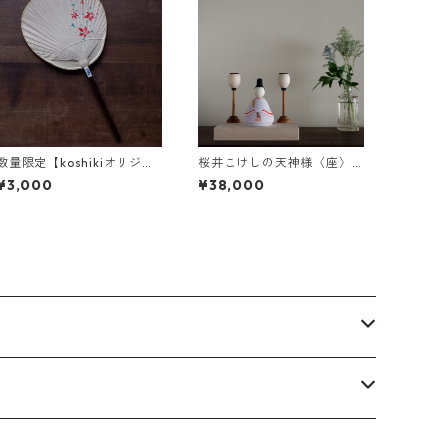
数量限定【koshikiオリジナ
桜井こけしの天神様〈座〉a
ル】うちわ(大) -楓-
-4
¥3,000
¥38,000