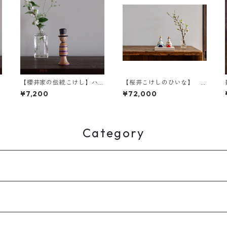
【櫻井家の伝統こけし】ハ
【桜井こけしのひいな】
ット帽c-2
貴心松華〈座雛〉こけし模
¥7,200
¥72,000
様
Category