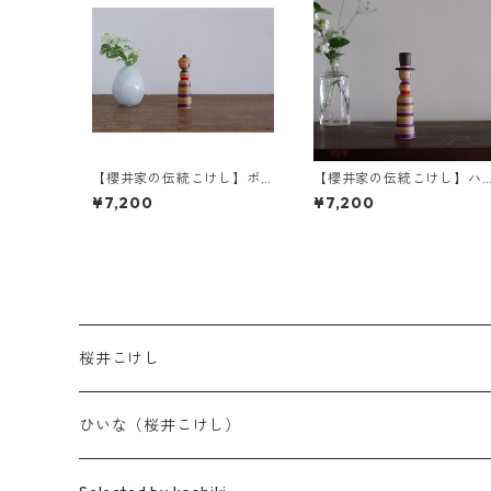
【櫻井家の伝統こけし】ボ
【櫻井家の伝統こけし】ハ
ンボンニット帽 8-g〈山
ット帽a-7
¥7,200
¥7,200
桜〉
桜井こけし
天神様
ひいな（桜井こけし）