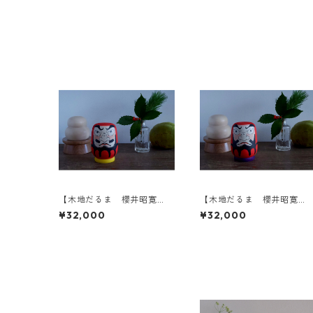
【木地だるま 櫻井昭寛
【木地だるま 櫻井昭寛
作】 昭二型 黄色土台 A
作】 昭二型 紫土台 B
¥32,000
¥32,000