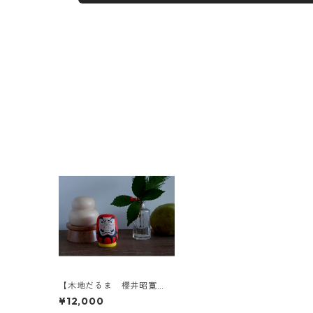
【木地だるま 櫻井昭寛
作】 昭二型 黄色土
¥12,000
台 1-b