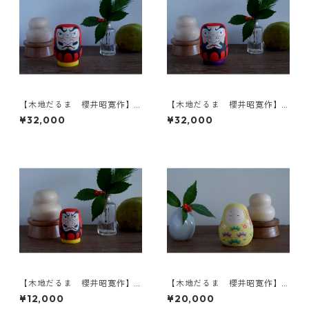
【木地だるま 櫻井昭寛作】
【木地だるま 櫻井昭寛作】
昭二型 黄色土台 A
昭二型 紫土台 B
¥32,000
¥32,000
【木地だるま 櫻井昭寛作】
【木地だるま 櫻井昭寛作】
昭二型 黄色土台 1-b
姫だるま 一筆目 A-2
¥12,000
¥20,000