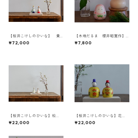
【桜井こけしのひいな】 貴
【木地だるま 櫻井昭寛作】
心松華〈座雛〉松竹梅模様
姫だるま 二筆目 b-3
¥72,000
¥7,800
【桜井こけしのひいな】松
【桜井こけしのひいな】花
花
円 こけし模様 2-c
¥22,000
¥22,000