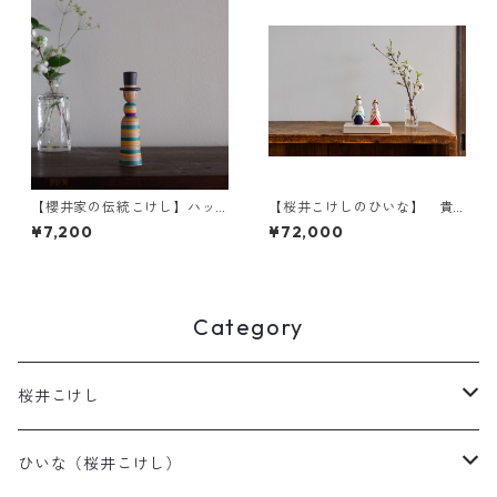
【櫻井家の伝統こけし】ハッ
【桜井こけしのひいな】 貴
ト帽a-6
心松華〈立雛（裾広）〉こけ
¥7,200
¥72,000
し模様
Category
桜井こけし
天神様
ひいな（桜井こけし）