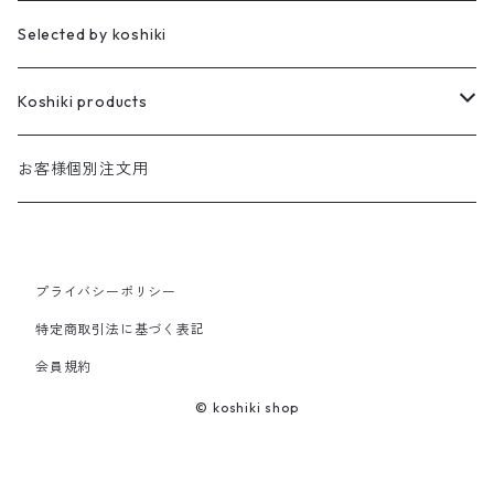
櫻井家の伝統こけし
昭寛作
Selected by koshiki
華雅
櫻井家の鳴子こけし
親王飾り
Koshiki products
座雛
櫻井家の創作こけし
貴心松華
本
お客様個別注文用
珠姫
親王飾り
Reflections
花みずき
バッグ
華珠
プライバシーポリシー
親王飾り〔道具付き〕
Hagoromo
段飾り
季節人形・飾り
花つむぎ
手ぬぐい
特定商取引法に基づく表記
昭二型
五人飾り
Kaguya
親王飾りセット
親王飾り〔道具付き〕
会員規約
木地人形
花がさね
食べもの
© koshiki shop
Sakura
道具セット
小さいこけし
花つつみ
うちわ
Kaede