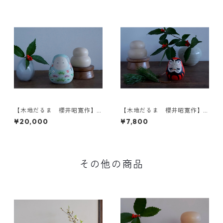
【木地だるま 櫻井昭寛作】
【木地だるま 櫻井昭寛作】
姫だるま 二筆目 B-3
だるま A-2
¥20,000
¥7,800
その他の商品