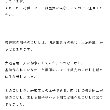
しています。
それぞれ、材種によって雰囲気が異なりますのでご注目くだ
さい。
櫻井家の帽子のこけしは、明治生まれの先代「大沼岩蔵」か
らはじまります。
大沼岩蔵工人が得意としていた、小さなこけし。
当時作られていなかった黒頭のこけしや鉄兜のこけしを新た
に生み出しました。
そのこけしを、岩蔵工人の弟子である、四代目の櫻井昭二が
傘のこけし、麦わら帽子やハット帽など様々なこけしに発展
させました。