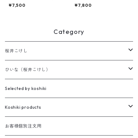
-2
姫だるま 二筆目 b-3
¥7,500
¥7,800
Category
桜井こけし
天神様
ひいな（桜井こけし）
櫻井家の伝統こけし
昭寛作
Selected by koshiki
華雅
櫻井家の鳴子こけし
親王飾り
Koshiki products
座雛
櫻井家の創作こけし
貴心松華
本
お客様個別注文用