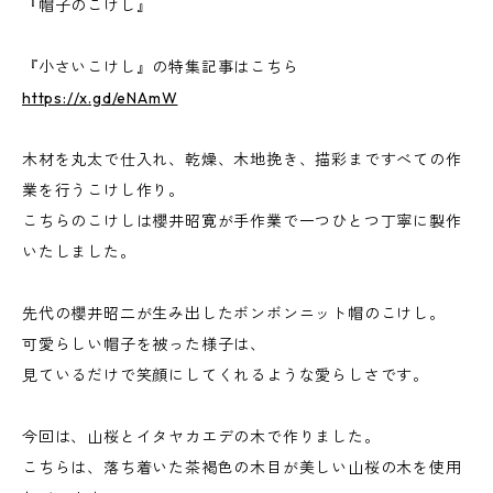
『帽子のこけし』
『小さいこけし』の特集記事はこちら
https://x.gd/eNAmW
木材を丸太で仕入れ、乾燥、木地挽き、描彩まですべての作
業を行うこけし作り。
こちらのこけしは櫻井昭寛が手作業で一つひとつ丁寧に製作
いたしました。
先代の櫻井昭二が生み出したボンボンニット帽のこけし。
可愛らしい帽子を被った様子は、
見ているだけで笑顔にしてくれるような愛らしさです。
今回は、山桜とイタヤカエデの木で作りました。
こちらは、落ち着いた茶褐色の木目が美しい山桜の木を使用