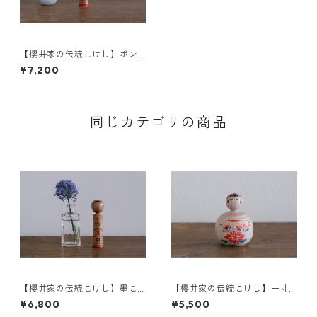
【櫻井家の伝統こけし】ボン
ボンニット帽 8-d〈山桜〉
¥7,200
同じカテゴリの商品
【櫻井家の伝統こけし】墨こ
【櫻井家の伝統こけし】一寸
けしd-4
こけし 永吉型 菊a
¥6,800
¥5,500