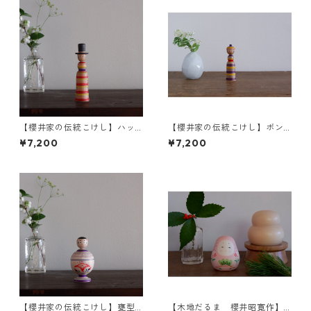
【櫻井家の伝統こけし】ハッ
【櫻井家の伝統こけし】ボン
ト帽a-5
ボンニット帽 8-g〈山桜〉
¥7,200
¥7,200
【櫻井家の伝統こけし】甕型a
【木地だるま 櫻井昭寛作】