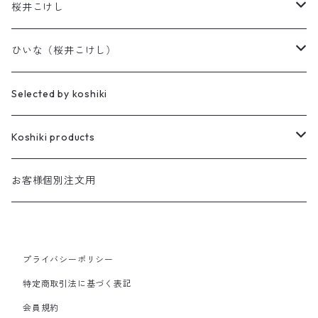
桜井こけし
天神様
ひいな（桜井こけし）
櫻井家の伝統こけし
昭寛作
Selected by koshiki
華雅
櫻井家の鳴子こけし
親王飾り
Koshiki products
座雛
櫻井家の創作こけし
貴心松華
本
お客様個別注文用
珠姫
親王飾り
Reflections
花みずき
バッグ
華珠
プライバシーポリシー
親王飾り〔道具付き〕
Hagoromo
段飾り
季節人形・飾り
花つむぎ
手ぬぐい
特定商取引法に基づく表記
昭二型
五人飾り
Kaguya
親王飾りセット
親王飾り〔道具付き〕
会員規約
木地人形
花がさね
食べもの