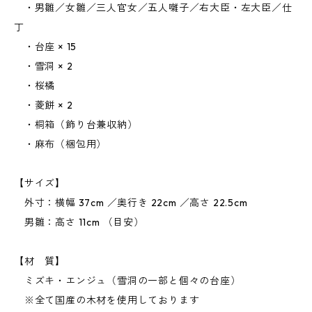
・男雛／女雛／三人官女／五人囃子／右大臣・左大臣／仕
丁
・台座 × 15
・雪洞 × 2
・桜橘
・菱餅 × 2
・桐箱（飾り台兼収納）
・麻布（梱包用）
【サイズ】
外寸：横幅 37cm ／奥行き 22cm ／高さ 22.5cm
男雛：高さ 11cm （目安）
【材 質】
ミズキ・エンジュ（雪洞の一部と個々の台座）
※全て国産の木材を使用しております