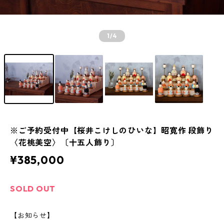
1
/4
※ご予約受付中【桜井こけしのひいな】昭寛作 段飾り
〈花桃美空〉〔十五人飾り〕
¥385,000
SOLD OUT
【お知らせ】