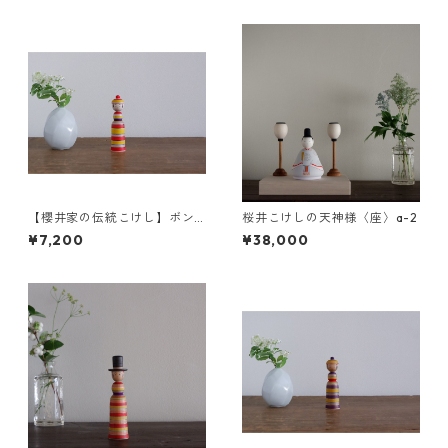
【櫻井家の伝統こけし】ボン
桜井こけしの天神様〈座〉a-2
ボンニット帽 8-a〈イタヤカ
¥7,200
¥38,000
エデ〉