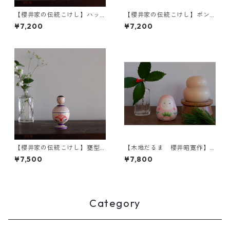
【櫻井家の伝統こけし】ハッ
【櫻井家の伝統こけし】ボン
ト帽a-5
ボンニット帽 8-g〈山桜〉
¥7,200
¥7,200
【櫻井家の伝統こけし】甕型a
【木地だるま 櫻井昭寛作】
-2
姫だるま 二筆目 b-3
¥7,500
¥7,800
Category