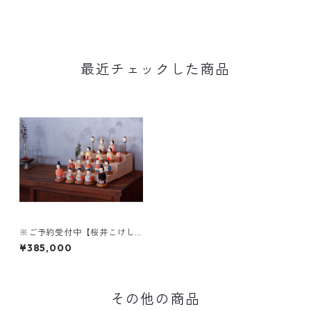
最近チェックした商品
※ご予約受付中【桜井こけし
のひいな】昭寛作 段飾り〈花
¥385,000
桃美空〉〔十五人飾り〕
その他の商品