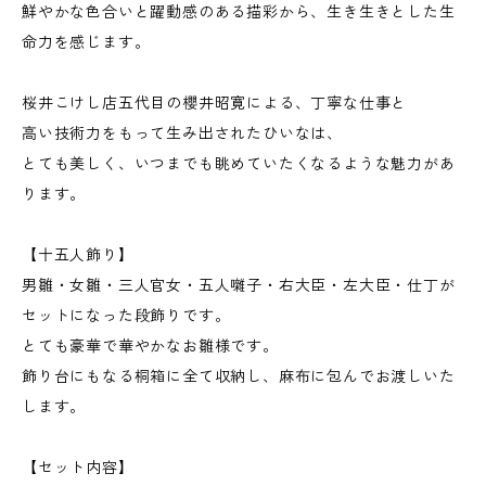
鮮やかな色合いと躍動感のある描彩から、生き生きとした生
命力を感じます。
桜井こけし店五代目の櫻井昭寛による、丁寧な仕事と
高い技術力をもって生み出されたひいなは、
とても美しく、いつまでも眺めていたくなるような魅力があ
ります。
【十五人飾り】
男雛・女雛・三人官女・五人囃子・右大臣・左大臣・仕丁が
セットになった段飾りです。
とても豪華で華やかなお雛様です。
飾り台にもなる桐箱に全て収納し、麻布に包んでお渡しいた
します。
【セット内容】