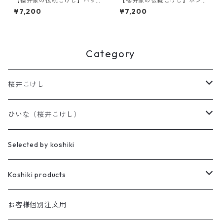
【櫻井家の伝統こけし】ハッ
【櫻井家の伝統こけし】ボン
ト帽a-8
ボンニット帽 8-a〈イタヤカ
¥7,200
¥7,200
エデ〉
Category
桜井こけし
天神様
ひいな（桜井こけし）
櫻井家の伝統こけし
昭寛作
Selected by koshiki
華雅
櫻井家の鳴子こけし
親王飾り
Koshiki products
座雛
櫻井家の創作こけし
貴心松華
本
お客様個別注文用