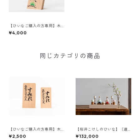
【ひいなご購入の方専用】木
札 名前・描彩入り
¥4,000
同じカテゴリの商品
【ひいなご購入の方専用】木
【桜井こけしのひいな】〔道
札 名前のみ
具セット〕貴心松華〈座雛〉
¥2,500
¥132,000
松竹梅模様