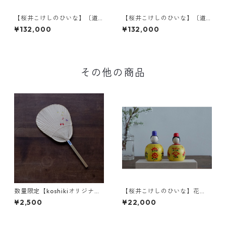
【桜井こけしのひいな】〔道
【桜井こけしのひいな】〔道
具セット〕貴心松華〈立雛〉
具セット〕貴心松華〈立雛(裾
¥132,000
¥132,000
こけし模様
広)〉松竹梅模様
その他の商品
数量限定【koshikiオリジナ
【桜井こけしのひいな】花
ル】うちわ(小) -蝶a-
円 こけし模様 2-c
¥2,500
¥22,000