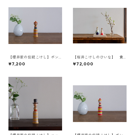
【櫻井家の伝統こけし】ボン
【桜井こけしのひいな】 貴
ボンニット帽 8-h〈山桜〉
心松華〈立雛（裾広）〉こけ
¥7,200
¥72,000
し模様