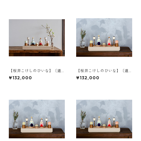
【桜井こけしのひいな】〔道
【桜井こけしのひいな】〔道
具セット〕貴心松華〈座雛〉
具セット〕貴心松華〈立雛〉
¥132,000
¥132,000
こけし模様
松竹梅模様