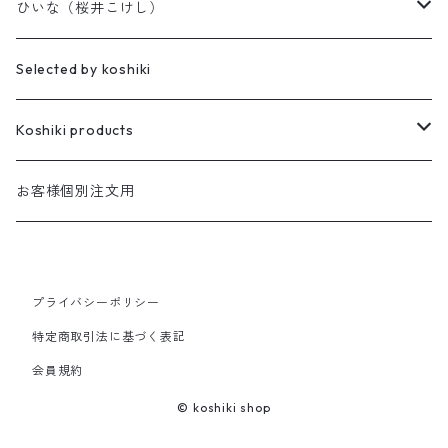
天神様
ひいな（桜井こけし）
櫻井家の伝統こけし
昭寛作
Selected by koshiki
華雅
櫻井家の鳴子こけし
親王飾り
Koshiki products
座雛
櫻井家の創作こけし
貴心松華
本
お客様個別注文用
珠姫
親王飾り
Reflections
花みずき
バッグ
華珠
プライバシーポリシー
親王飾り〔道具付き〕
Hagoromo
段飾り
季節人形・飾り
花つむぎ
手ぬぐい
特定商取引法に基づく表記
昭二型
五人飾り
Kaguya
親王飾りセット
親王飾り〔道具付き〕
会員規約
木地人形
花がさね
食べもの
© koshiki shop
Sakura
道具セット
小さいこけし
花つつみ
うちわ