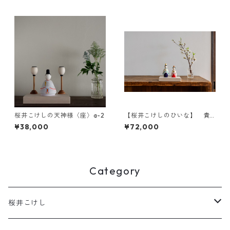
桜井こけしの天神様〈座〉a-2
【桜井こけしのひいな】 貴
心松華〈立雛〉こけし模様
¥38,000
¥72,000
Category
桜井こけし