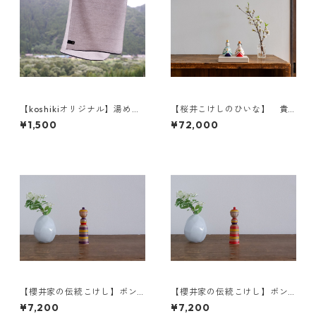
【koshikiオリジナル】湯めぐ
【桜井こけしのひいな】 貴
りタオル
心松華〈座雛〉松竹梅模様
¥1,500
¥72,000
【櫻井家の伝統こけし】ボン
【櫻井家の伝統こけし】ボン
ボンニット帽 8-g〈山桜〉
ボンニット帽 8-e〈山桜〉
¥7,200
¥7,200