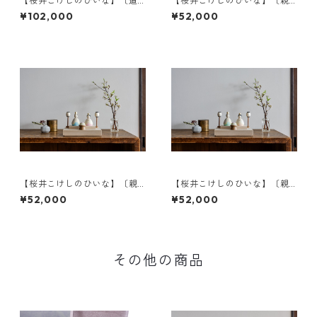
【桜井こけしのひいな】〔道
【桜井こけしのひいな】〔親
具セット〕花みずき〈座雛〉d
王飾りセット〕花みずき〈座
¥102,000
¥52,000
雛〉a
【桜井こけしのひいな】〔親
【桜井こけしのひいな】〔親
王飾りセット〕花みずき〈座
王飾りセット〕花みずき〈座
¥52,000
¥52,000
雛〉b
雛〉c
その他の商品