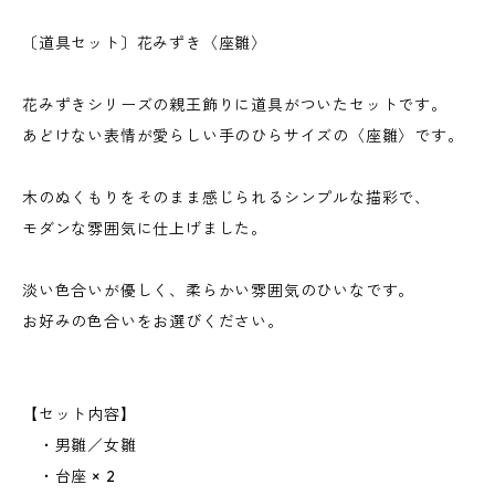
〔道具セット〕花みずき〈座雛〉
花みずきシリーズの親王飾りに道具がついたセットです。
あどけない表情が愛らしい手のひらサイズの〈座雛〉です。
木のぬくもりをそのまま感じられるシンプルな描彩で、
モダンな雰囲気に仕上げました。
淡い色合いが優しく、柔らかい雰囲気のひいなです。
お好みの色合いをお選びください。
【セット内容】
・男雛／女雛
・台座 × 2