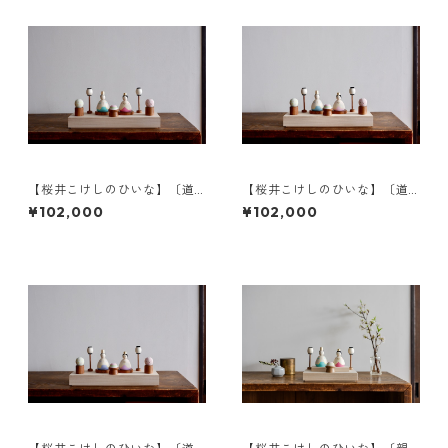
【桜井こけしのひいな】〔道
【桜井こけしのひいな】〔道
具セット〕花みずき〈座雛〉a
具セット〕花みずき〈座雛〉b
¥102,000
¥102,000