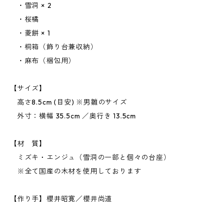
・雪洞 × 2
・桜橘
・菱餅 × 1
・桐箱（飾り台兼収納）
・麻布（梱包用）
【サイズ】
高さ8.5cm (目安) ※男雛のサイズ
外寸：横幅 35.5cm ／奥行き 13.5cm
【材 質】
ミズキ・エンジュ（雪洞の一部と個々の台座）
※全て国産の木材を使用しております
【作り手】櫻井昭寛／櫻井尚道