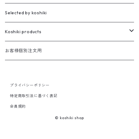
櫻井家の伝統こけし
昭寛作
Selected by koshiki
華雅
櫻井家の鳴子こけし
親王飾り
Koshiki products
座雛
櫻井家の創作こけし
貴心松華
本
お客様個別注文用
珠姫
親王飾り
Reflections
花みずき
バッグ
華珠
プライバシーポリシー
親王飾り〔道具付き〕
Hagoromo
段飾り
季節人形・飾り
花つむぎ
手ぬぐい
特定商取引法に基づく表記
昭二型
五人飾り
Kaguya
親王飾りセット
親王飾り〔道具付き〕
会員規約
木地人形
花がさね
食べもの
© koshiki shop
Sakura
道具セット
小さいこけし
花つつみ
うちわ