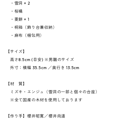
・雪洞 × 2
・桜橘
・菱餅 × 1
・桐箱（飾り台兼収納）
・麻布（梱包用）
【サイズ】
高さ8.5cm (目安) ※男雛のサイズ
外寸：横幅 35.5cm ／奥行き 13.5cm
【材 質】
ミズキ・エンジュ（雪洞の一部と個々の台座）
※全て国産の木材を使用しております
【作り手】櫻井昭寛／櫻井尚道