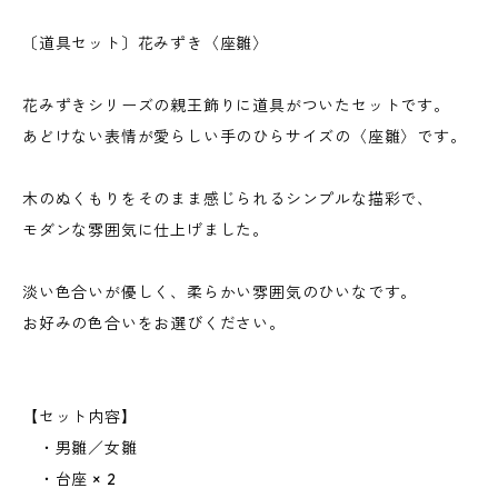
〔道具セット〕花みずき〈座雛〉
花みずきシリーズの親王飾りに道具がついたセットです。
あどけない表情が愛らしい手のひらサイズの〈座雛〉です。
木のぬくもりをそのまま感じられるシンプルな描彩で、
モダンな雰囲気に仕上げました。
淡い色合いが優しく、柔らかい雰囲気のひいなです。
お好みの色合いをお選びください。
【セット内容】
・男雛／女雛
・台座 × 2