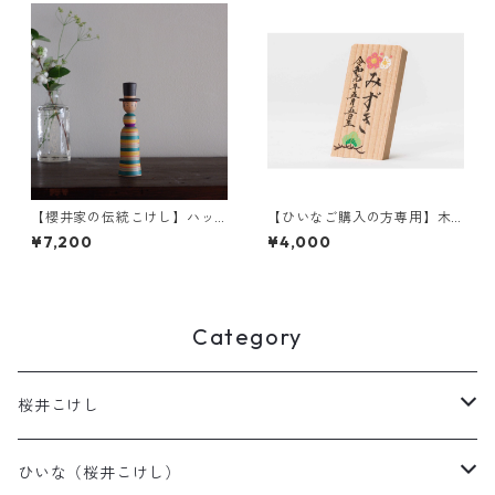
【櫻井家の伝統こけし】ハッ
【ひいなご購入の方専用】木
ト帽a-6
札 名前・描彩入り
¥7,200
¥4,000
Category
桜井こけし
天神様
ひいな（桜井こけし）