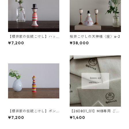
【櫻井家の伝統こけし】ハッ
桜井こけしの天神様〈座〉a-2
ト帽c-1
¥7,200
¥38,000
【櫻井家の伝統こけし】ボン
【260801_01】M様専用 ご購
ボンニット帽 8-a〈イタヤカ
入フォーム
¥7,200
¥1,400
エデ〉