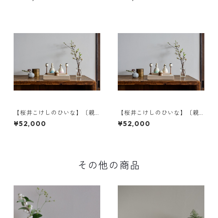
雛〉a
【桜井こけしのひいな】〔親
【桜井こけしのひいな】〔親
王飾りセット〕花みずき〈座
王飾りセット〕花みずき〈座
¥52,000
¥52,000
雛〉b
雛〉c
その他の商品