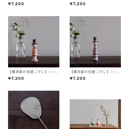
ら カンカン帽a-1〈アオハダ〉
ト帽a-1
¥7,200
¥7,200
【櫻井家の伝統こけし】ハッ
【櫻井家の伝統こけし】ハッ
ト帽c-1
ト帽a-3
¥7,200
¥7,200