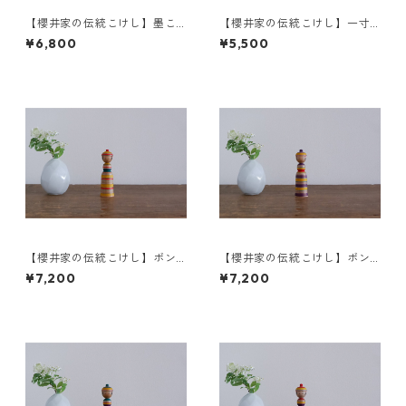
【櫻井家の伝統こけし】墨こ
【櫻井家の伝統こけし】一寸
けしd-4
こけし 永吉型 菊a
¥6,800
¥5,500
【櫻井家の伝統こけし】ボン
【櫻井家の伝統こけし】ボン
ボンニット帽 8-h〈山桜〉
ボンニット帽 8-g〈山桜〉
¥7,200
¥7,200