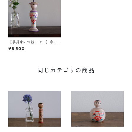
【櫻井家の伝統こけし】傘こ
けしa-2
¥8,500
同じカテゴリの商品