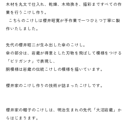
木材を丸太で仕入れ、乾燥、木地挽き、描彩まですべての作
業を行うこけし作り。
こちらのこけしは櫻井昭寛が手作業で一つひとつ丁寧に製
作いたしました。
先代の櫻井昭二が生み出した傘のこけし。
傘の部分は、岩蔵が得意とした刃物を飛ばして模様をつける
「ビリガンナ」で表現し、
胴模様は岩蔵の伝統こけしの模様を描いています。
櫻井家のこけし作りの技術が詰まったこけしです。
櫻井家の帽子のこけしは、明治生まれの先代「大沼岩蔵」か
らはじまります。