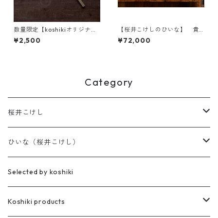
数量限定【koshikiオリジナ
【桜井こけしのひいな】 貴
ル】うちわ(小) -蝶a-
心松華〈座雛〉松竹梅模様
¥2,500
¥72,000
Category
桜井こけし
天神様
ひいな（桜井こけし）
櫻井家の伝統こけし
昭寛作
Selected by koshiki
華雅
櫻井家の鳴子こけし
親王飾り
Koshiki products