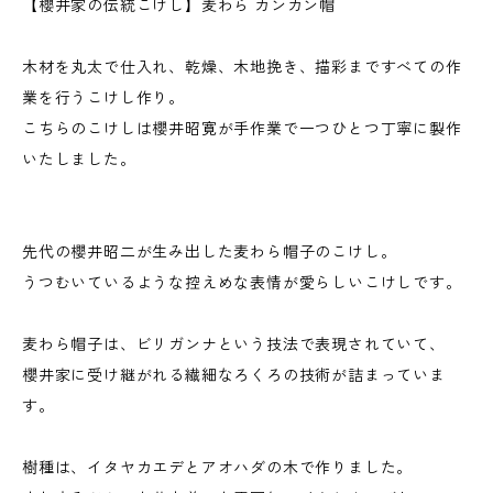
【櫻井家の伝統こけし】麦わら カンカン帽
木材を丸太で仕入れ、乾燥、木地挽き、描彩まですべての作
業を行うこけし作り。
こちらのこけしは櫻井昭寛が手作業で一つひとつ丁寧に製作
いたしました。
先代の櫻井昭二が生み出した麦わら帽子のこけし。
うつむいているような控えめな表情が愛らしいこけしです。
麦わら帽子は、ビリガンナという技法で表現されていて、
櫻井家に受け継がれる繊細なろくろの技術が詰まっていま
す。
樹種は、イタヤカエデとアオハダの木で作りました。