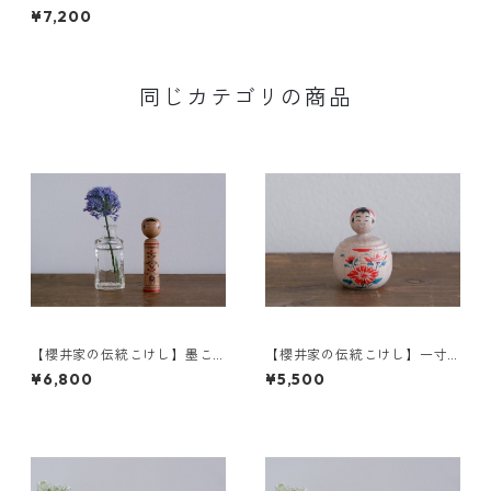
ら カンカン帽a-3〈イタヤカ
¥7,200
エデ〉
同じカテゴリの商品
【櫻井家の伝統こけし】墨こ
【櫻井家の伝統こけし】一寸
けしd-4
こけし 永吉型 菊a
¥6,800
¥5,500