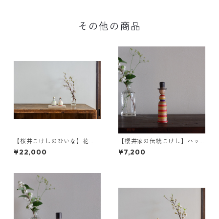
その他の商品
【桜井こけしのひいな】花
【櫻井家の伝統こけし】ハッ
円
ト帽a-5
¥22,000
¥7,200