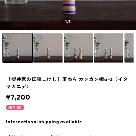
1
/5
【櫻井家の伝統こけし】麦わら カンカン帽a-3〈イタ
ヤカエデ〉
¥7,200
残り1点
International shipping available