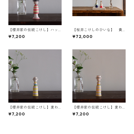
【櫻井家の伝統こけし】ハッ
【桜井こけしのひいな】 貴
ト帽c-1
心松華〈立雛（裾広）〉こけ
¥7,200
¥72,000
し模様
【櫻井家の伝統こけし】麦わ
【櫻井家の伝統こけし】麦わ
ら帽子a-5〈アオハダ〉
ら カンカン帽a-4〈イタヤカ
¥7,200
¥7,200
エデ〉