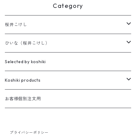
Category
桜井こけし
天神様
ひいな（桜井こけし）
櫻井家の伝統こけし
昭寛作
Selected by koshiki
華雅
櫻井家の鳴子こけし
親王飾り
Koshiki products
座雛
櫻井家の創作こけし
貴心松華
本
お客様個別注文用
珠姫
親王飾り
Reflections
花みずき
バッグ
華珠
プライバシーポリシー
親王飾り〔道具付き〕
Hagoromo
段飾り
季節人形・飾り
花つむぎ
手ぬぐい