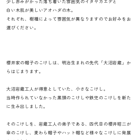
少し赤みがかった落ち着いた雰囲気のイタヤカエデと
白い木肌が美しいアオハダの木。
それぞれ、樹種によって雰囲気が異なりますのでお好みをお
選びください。
櫻井家の帽子のこけしは、明治生まれの先代「大沼岩蔵」か
らはじまります。
大沼岩蔵工人が得意としていた、小さなこけし。
当時作られていなかった黒頭のこけしや鉄兜のこけしを新た
に生み出しました。
そのこけしを、岩蔵工人の弟子である、四代目の櫻井昭二が
傘のこけし、麦わら帽子やハット帽など様々なこけしに発展