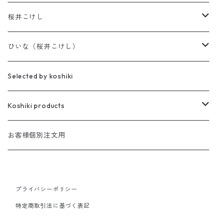
桜井こけし
天神様
ひいな（桜井こけし）
櫻井家の伝統こけし
昭寛作
Selected by koshiki
華雅
櫻井家の鳴子こけし
親王飾り
Koshiki products
座雛
櫻井家の創作こけし
貴心松華
本
お客様個別注文用
珠姫
親王飾り
Reflections
花みずき
バッグ
華珠
プライバシーポリシー
親王飾り〔道具付き〕
Hagoromo
段飾り
季節人形・飾り
花つむぎ
手ぬぐい
特定商取引法に基づく表記
昭二型