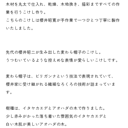
木材を丸太で仕入れ、乾燥、木地挽き、描彩まですべての作
業を行うこけし作り。
こちらのこけしは櫻井昭寛が手作業で一つひとつ丁寧に製作
いたしました。
先代の櫻井昭二が生み出した麦わら帽子のこけし。
うつむいているような控えめな表情が愛らしいこけしです。
麦わら帽子は、ビリガンナという技法で表現されていて、
櫻井家に受け継がれる繊細なろくろの技術が詰まっていま
す。
樹種は、イタヤカエデとアオハダの木で作りました。
少し赤みがかった落ち着いた雰囲気のイタヤカエデと
白い木肌が美しいアオハダの木。