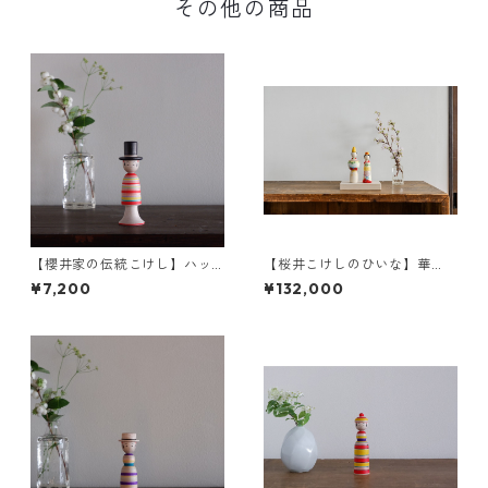
その他の商品
【櫻井家の伝統こけし】ハッ
【桜井こけしのひいな】華
ト帽c-1
雅
¥7,200
¥132,000