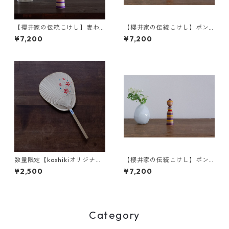
【櫻井家の伝統こけし】麦わ
【櫻井家の伝統こけし】ボン
ら カンカン帽a-3〈イタヤカ
ボンニット帽 8-a〈イタヤカ
¥7,200
¥7,200
エデ〉
エデ〉
数量限定【koshikiオリジナ
【櫻井家の伝統こけし】ボン
ル】うちわ(小) -楓-
ボンニット帽 8-g〈山桜〉
¥2,500
¥7,200
Category