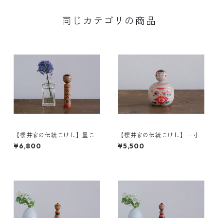
同じカテゴリの商品
【櫻井家の伝統こけし】墨こ
【櫻井家の伝統こけし】一寸
けしd-4
こけし 永吉型 菊a
¥6,800
¥5,500