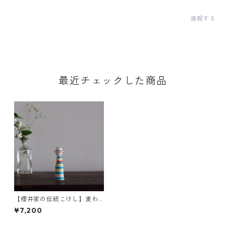
通報する
最近チェックした商品
【櫻井家の伝統こけし】麦わ
ら帽子a-6〈アオハダ〉
¥7,200